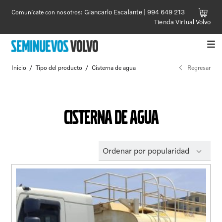
Giancarlo Escalante | 994 649 213
Comunícate con nosotros:
Tienda Virtual Volvo
Quiero comprar
Quiero renovar
Expand
Inicio
/
Tipo del producto
/
Cisterna de agua
Regresar
Quiero comprar
el
menú
Quiero renovar
hijo
Sobre nosotros
Cisterna de agua
Sobre nosotros
Ordenar por popularidad